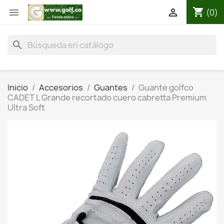
shopping_cart


(0)
search
Inicio
Accesorios
Guantes
Guante golfco
CADET L Grande recortado cuero cabretta Premium
Ultra Soft