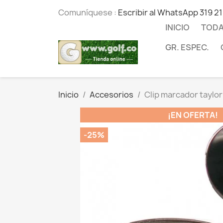
Comuníquese :
Escribir al WhatsApp 319 2
INICIO
TODA
GR. ESPEC.
Inicio
Accesorios
Clip marcador taylo
¡EN OFERTA!
-25%