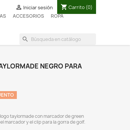
shopping_cart

Carrito
(0)
Iniciar sesión
AS
ACCESORIOS
ROPA
search
TAYLORMADE NEGRO PARA
UENTO
el logo taylormade con marcador de green
l marcador y el clip para la gorra de golf.