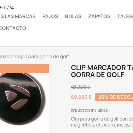
19 6774
S LAS MARCAS
PALOS
BOLAS
ZAPATOS
TALEG
CONTACTO
rmade negro para gorra de golf
CLIP MARCADOR 
GORRA DE GOLF
93.320 $
69.990 $
25% DE DESC
Impuestos incluidos
Clip para gorra de golf con 
magnético, en acero, incluye e