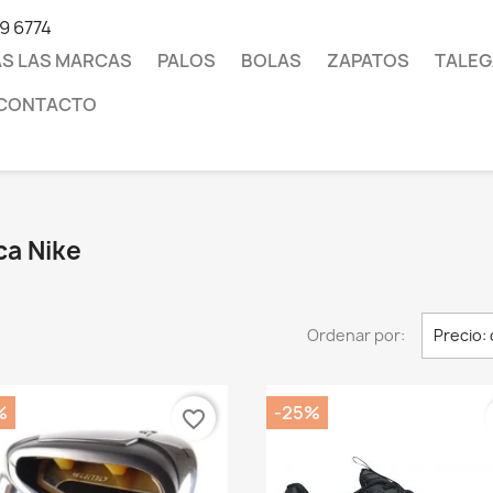
19 6774
S LAS MARCAS
PALOS
BOLAS
ZAPATOS
TALEG
CONTACTO
ca Nike
Ordenar por:
Precio:
%
-25%
favorite_border