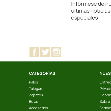
Infórmese de n
últimas noticias
especiales
Facebook
Twitter
Instagram
CATEGORÍAS
NUES
Palos
Entreg
Talegas
Privac
Zapatos
Condic
Bolas
Sobre 
Accesorios
Forma