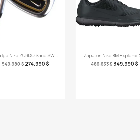
Vista rápida
Vista rápida


dge Nike ZURDO Sand SW...
Zapatos Nike 8M Explorer 2
274.990 $
349.990 $
549.980 $
466.653 $