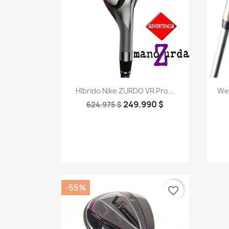
Vista rápida

Híbrido Nike ZURDO VR Pro...
We
249.990 $
624.975 $
-55%
favorite_border