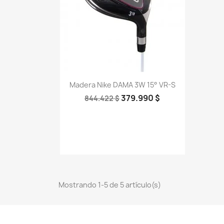
Vista rápida

Madera Nike DAMA 3W 15° VR-S
379.990 $
844.422 $
Mostrando 1-5 de 5 artículo(s)