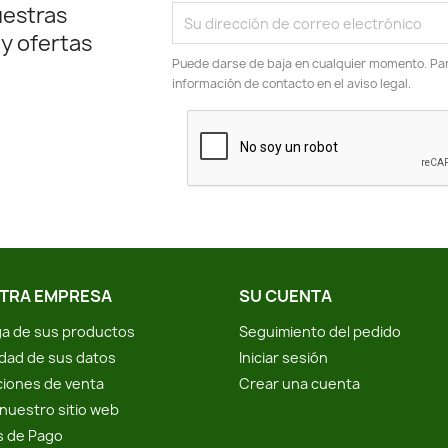
uestras
 y ofertas
Puede darse de baja en cualquier momento. Para
información de contacto en el aviso legal.
TRA EMPRESA
SU CUENTA
a de sus productos
Seguimiento del pedido
idad de sus datos
Iniciar sesión
iones de venta
Crear una cuenta
nuestro sitio web
s de Pago