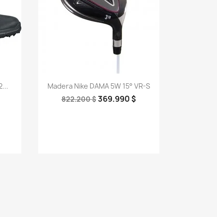
Vista rápida

...
Madera Nike DAMA 5W 15° VR-S
369.990 $
822.200 $