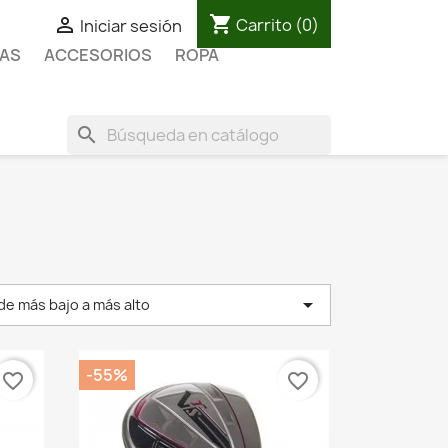
shopping_cart

Carrito
(0)
Iniciar sesión
AS
ACCESORIOS
ROPA
search

 de más bajo a más alto
-55%
favorite_border
favorite_border