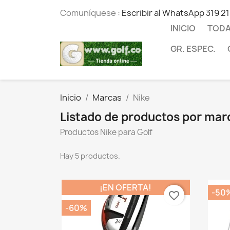
Comuníquese :
Escribir al WhatsApp 319 2
INICIO
TODA
GR. ESPEC.
Inicio
Marcas
Nike
Listado de productos por mar
Productos Nike para Golf
Hay 5 productos.
¡EN OFERTA!
-50
favorite_border
-60%