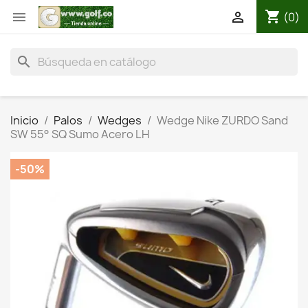
shopping_cart


(0)
search
Inicio
Palos
Wedges
Wedge Nike ZURDO Sand
SW 55° SQ Sumo Acero LH
-50%