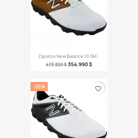
Zapatos New Balance 10.5M...
354.990 $
473.320 $
-25%
favorite_border