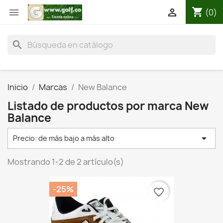
shopping_cart


(0)
search
Inicio
Marcas
New Balance
Listado de productos por marca New
Balance

Precio: de más bajo a más alto
Mostrando 1-2 de 2 artículo(s)
-25%
favorite_border