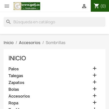
shopping_cart


(0)
search
Inicio
Accesorios
Sombrillas
INICIO

Palos

Talegas

Zapatos

Bolas

Accesorios

Ropa