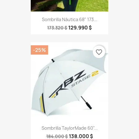
Sombrilla Náutica 68" 173...
129.990 $
173.320 $
-25%
favorite_border
Sombrilla TaylorMade 60"...
138.000 $
184.000 $