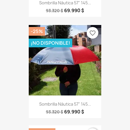
Sombrilla Náutica 57" 145...
69.990 $
93.320 $
-25%
favorite_border
¡NO DISPONIBLE!
Sombrilla Náutica 57" 145...
69.990 $
93.320 $