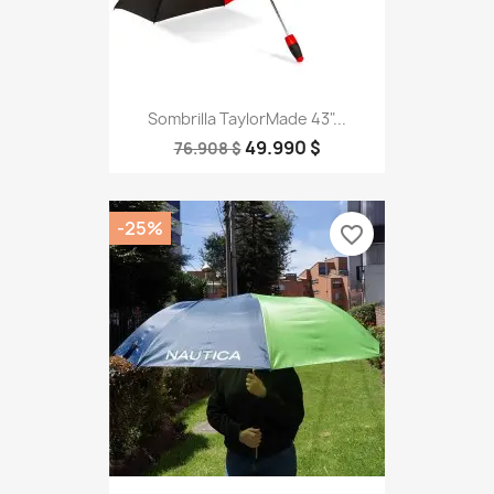
Sombrilla TaylorMade 43"...
49.990 $
76.908 $
-25%
favorite_border