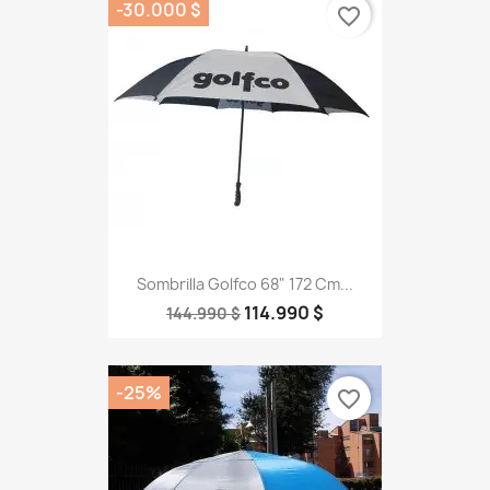
-30.000 $
favorite_border
Sombrilla Golfco 68" 172 Cm...
114.990 $
144.990 $
-25%
favorite_border