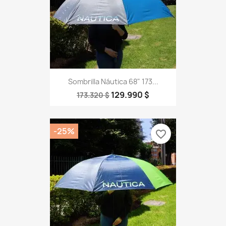
Sombrilla Náutica 68" 173...
129.990 $
173.320 $
-25%
favorite_border