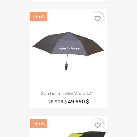
-35%
favorite_border
Sombrilla TaylorMade 43"...
49.990 $
76.908 $
-35%
favorite_border