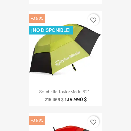
-35%
favorite_border
¡NO DISPONIBLE!
Sombrilla TaylorMade 62"...
139.990 $
215.369 $
-35%
favorite_border