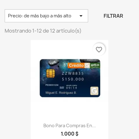

FILTRAR
Precio: de más bajo a más alto
Mostrando 1-12 de 12 artículo(s)
favorite_border
Bono Para Compras En...
1.000 $