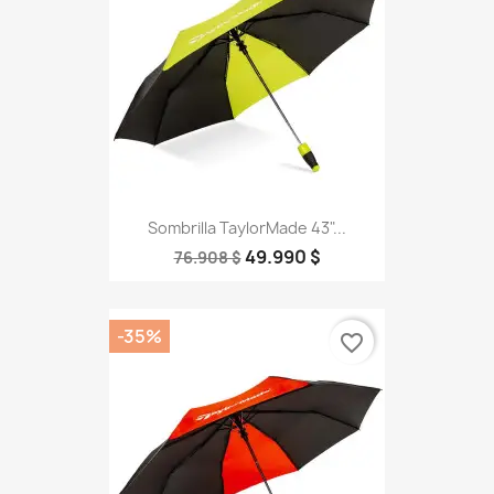
Sombrilla TaylorMade 43"...
49.990 $
76.908 $
-35%
favorite_border