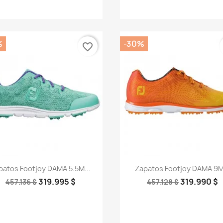
%
-30%
favorite_border
Vista rápida
Vista rápida


patos Footjoy DAMA 5.5M...
Zapatos Footjoy DAMA 9M.
319.995 $
319.990 $
457.136 $
457.128 $