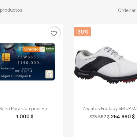
 productos.
Ordenar 
-30%
favorite_border
Vista rápida
Vista rápida


Bono Para Compras En...
Zapatos FootJoy 5M DAMA
1.000 $
264.990 $
378.557 $