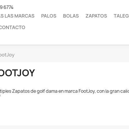
19 6774
S LAS MARCAS
PALOS
BOLAS
ZAPATOS
TALEG
CONTACTO
ootJoy
OOTJOY
tiples Zapatos de golf dama en marca FootJoy, con la gran cal
f