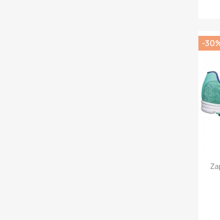
-30
Za