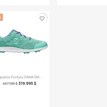
%
favorite_border
Vista rápida

apatos Footjoy DAMA 5M...
319.995 $
457.136 $