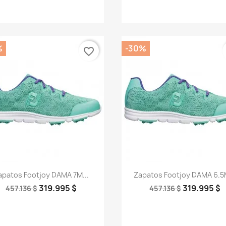
%
-30%
favorite_border
Vista rápida
Vista rápida


apatos Footjoy DAMA 7M...
Zapatos Footjoy DAMA 6.5M
319.995 $
319.995 $
457.136 $
457.136 $