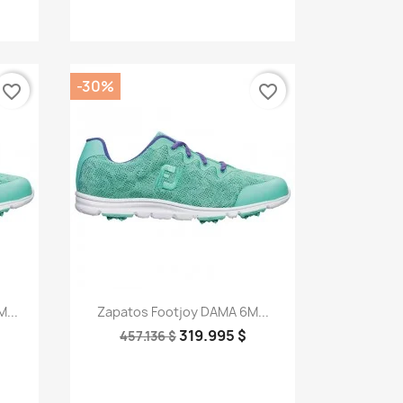
-30%
favorite_border
favorite_border
Vista rápida

...
Zapatos Footjoy DAMA 6M...
319.995 $
457.136 $