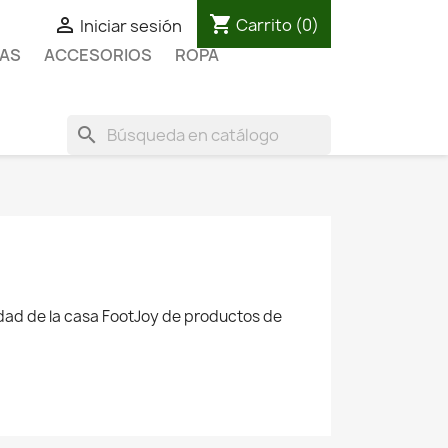
shopping_cart

Carrito
(0)
Iniciar sesión
AS
ACCESORIOS
ROPA
search
idad de la casa FootJoy de productos de