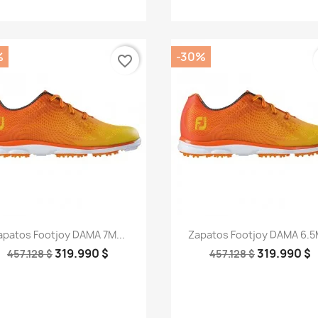
%
-30%
favorite_border
Vista rápida
Vista rápida


apatos Footjoy DAMA 7M...
Zapatos Footjoy DAMA 6.5M
319.990 $
319.990 $
457.128 $
457.128 $