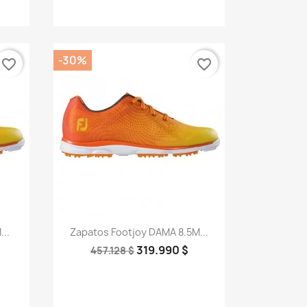
-30%
favorite_border
favorite_border
Vista rápida

..
Zapatos Footjoy DAMA 8.5M...
319.990 $
457.128 $