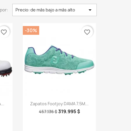

por:
Precio: de más bajo a más alto
-30%
favorite_border
favorite_border
Vista rápida

...
Zapatos Footjoy DAMA 7.5M...
319.995 $
457.136 $