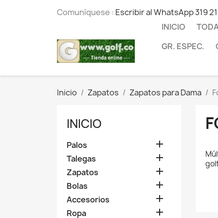
Comuníquese :
Escribir al WhatsApp 319 2
INICIO
TODA
GR. ESPEC.
Inicio
Zapatos
Zapatos para Dama
F
F
INICIO

Palos
Múl

Talegas
gol

Zapatos

Bolas

Accesorios

Ropa