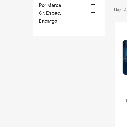

Por Marca
Hay 13

Gr. Espec.
Encargo