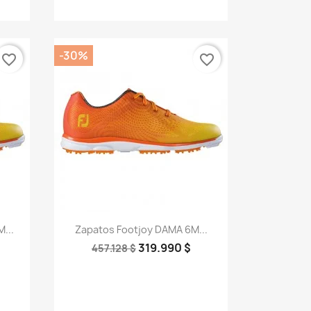
-30%
favorite_border
favorite_border
Vista rápida

...
Zapatos Footjoy DAMA 6M...
319.990 $
457.128 $