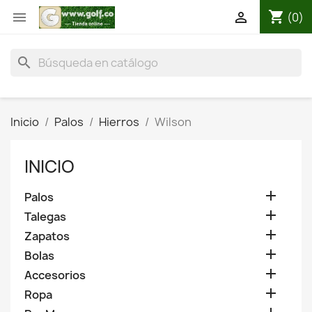
shopping_cart


(0)
search
Inicio
Palos
Hierros
Wilson
INICIO

Palos

Talegas

Zapatos

Bolas

Accesorios

Ropa