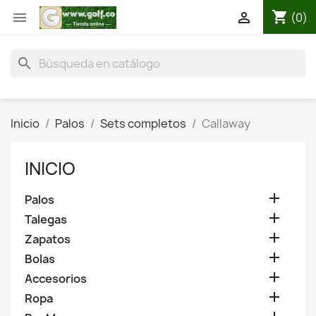
shopping_cart


(0)
search
Inicio
Palos
Sets completos
Callaway
INICIO

Palos

Talegas

Zapatos

Bolas

Accesorios

Ropa