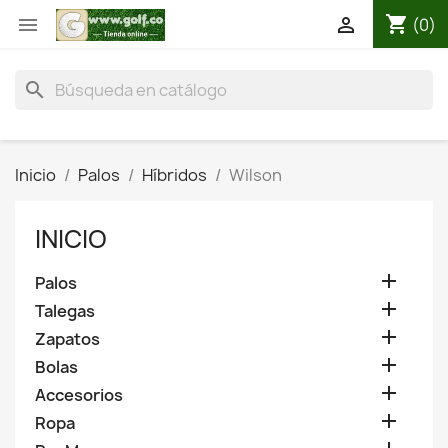
shopping_cart


(0)
search
Inicio
Palos
Híbridos
Wilson
INICIO

Palos

Talegas

Zapatos

Bolas

Accesorios

Ropa