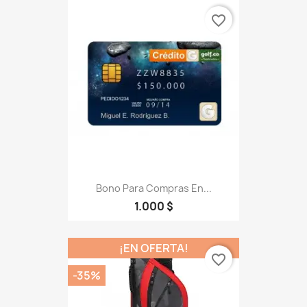
favorite_border
Bono Para Compras En...
1.000 $
¡EN OFERTA!
favorite_border
-35%