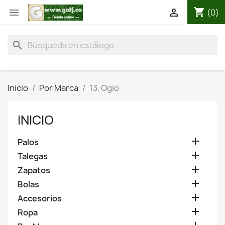
shopping_cart


(0)
search
Inicio
Por Marca
13. Ogio
INICIO

Palos

Talegas

Zapatos

Bolas

Accesorios

Ropa