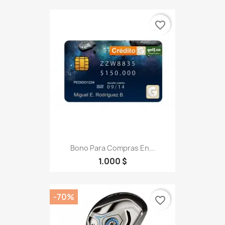
favorite_border
Bono Para Compras En...
1.000 $
-70%
favorite_border