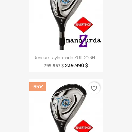
Rescue Taylormade ZURDO 3H...
239.990 $
799.967 $
-65%
favorite_border