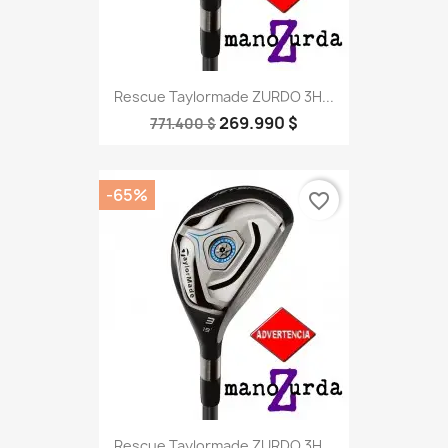
Rescue Taylormade ZURDO 3H...
269.990 $
771.400 $
-65%
favorite_border
Rescue Taylormade ZURDO 3H...