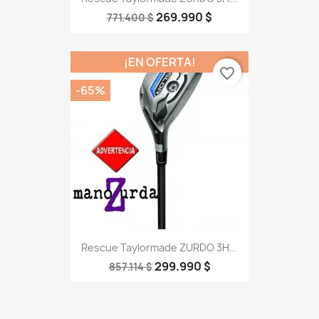
269.990 $
771.400 $
¡EN OFERTA!
favorite_border
-65%
Rescue Taylormade ZURDO 3H...
299.990 $
857.114 $