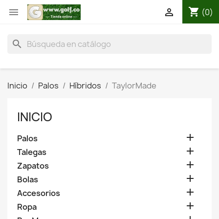
shopping_cart


(0)
search
Inicio
Palos
Híbridos
TaylorMade
INICIO

Palos

Talegas

Zapatos

Bolas

Accesorios

Ropa