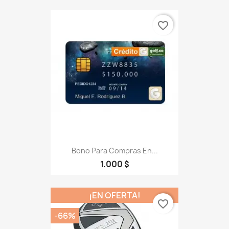
favorite_border
Bono Para Compras En...
1.000 $
¡EN OFERTA!
favorite_border
-66%