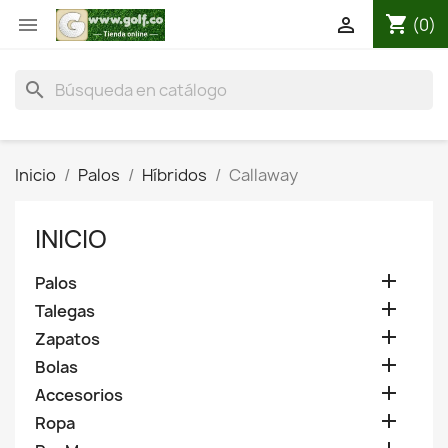
shopping_cart


(0)
search
Inicio
Palos
Híbridos
Callaway
INICIO

Palos

Talegas

Zapatos

Bolas

Accesorios

Ropa