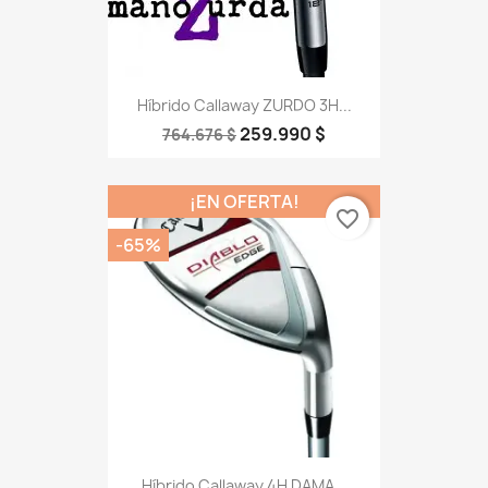
Híbrido Callaway ZURDO 3H...
259.990 $
764.676 $
¡EN OFERTA!
favorite_border
-65%
Híbrido Callaway 4H DAMA...