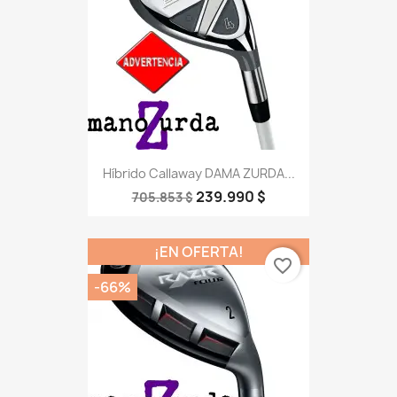
Híbrido Callaway DAMA ZURDA...
239.990 $
705.853 $
¡EN OFERTA!
favorite_border
-66%