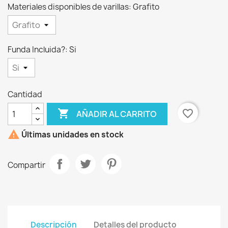
Materiales disponibles de varillas: Grafito
Funda Incluida?: Si
Cantidad

favorite_border
AÑADIR AL CARRITO

Últimas unidades en stock
Compartir
Descripción
Detalles del producto