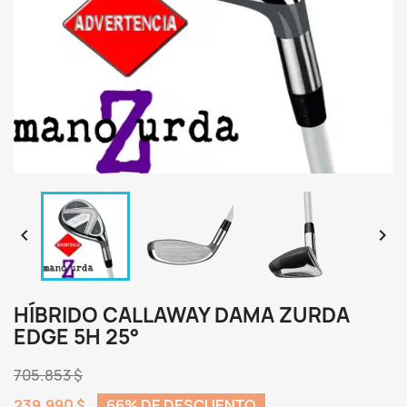


HÍBRIDO CALLAWAY DAMA ZURDA
EDGE 5H 25°
705.853 $
239.990 $
66% DE DESCUENTO