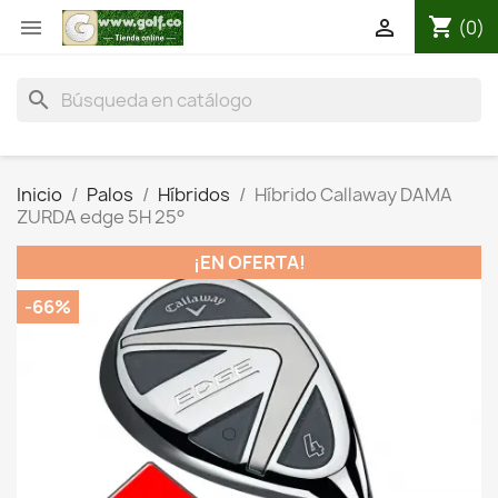
shopping_cart


(0)
search
Inicio
Palos
Híbridos
Híbrido Callaway DAMA
ZURDA edge 5H 25°
¡EN OFERTA!
-66%