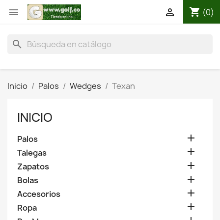
shopping_cart


(0)
search
Inicio
Palos
Wedges
Texan
INICIO

Palos

Talegas

Zapatos

Bolas

Accesorios

Ropa