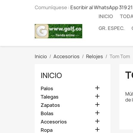
Comuníquese :
Escribir al WhatsApp 319 2
INICIO
TODA
GR. ESPEC.
Inicio
Accesorios
Relojes
Tom Tom
T
INICIO

Palos
Múl

Talegas
de 

Zapatos

Bolas

Accesorios

Ropa