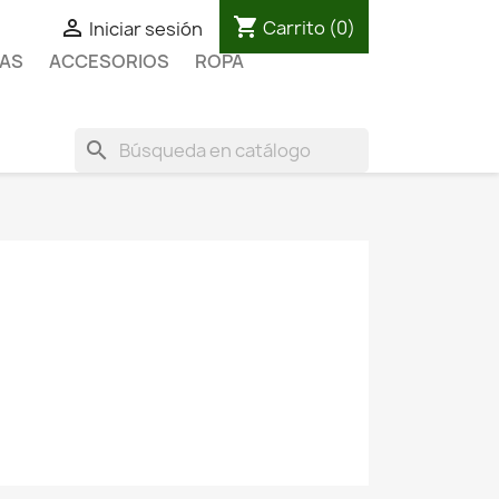
shopping_cart

Carrito
(0)
Iniciar sesión
AS
ACCESORIOS
ROPA
search