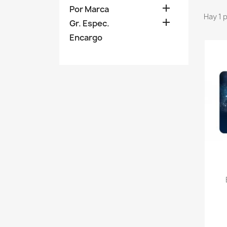

Por Marca
Hay 1 

Gr. Espec.
Encargo