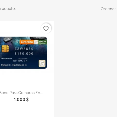
producto.
Ordenar 
favorite_border
Vista rápida

Bono Para Compras En...
1.000 $