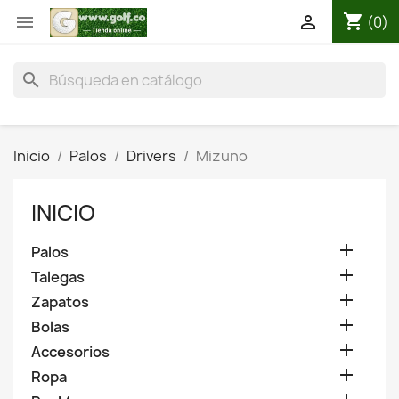
shopping_cart


(0)
search
Inicio
Palos
Drivers
Mizuno
INICIO

Palos

Talegas

Zapatos

Bolas

Accesorios

Ropa