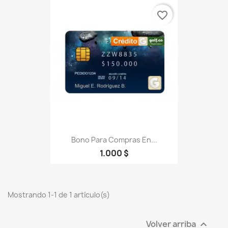
favorite_border
Bono Para Compras En...
1.000 $
Mostrando 1-1 de 1 artículo(s)
Volver arriba
