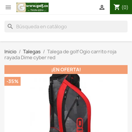
shopping_cart


(0)
search
Inicio
Talegas
Talega de golf Ogio carrito roja
rayada Dime cyber red
¡EN OFERTA!
-35%