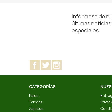
Infórmese de n
últimas noticias
especiales
Facebook
Twitter
Instagram
CATEGORÍAS
NUES
Palos
Entreg
Talegas
Privac
Zapatos
Condic