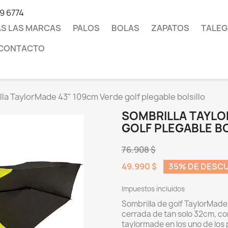
19 6774
S LAS MARCAS
PALOS
BOLAS
ZAPATOS
TALEG
CONTACTO
la TaylorMade 43" 109cm Verde golf plegable bolsillo
SOMBRILLA TAYLO
GOLF PLEGABLE B
76.908 $
49.990 $
35% DE DESC
Impuestos incluidos
Sombrilla de golf TaylorMad
cerrada de tan solo 32cm, c
taylormade en los uno de los 