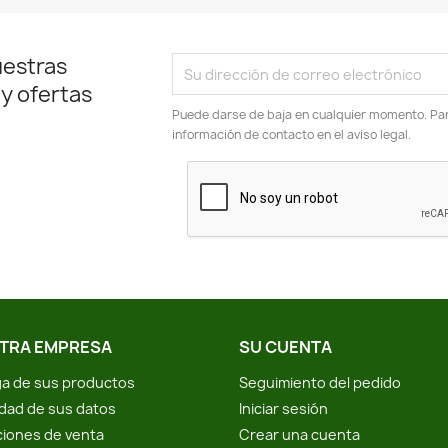
uestras
 y ofertas
Puede darse de baja en cualquier momento. Para
información de contacto en el aviso legal.
TRA EMPRESA
SU CUENTA
a de sus productos
Seguimiento del pedido
idad de sus datos
Iniciar sesión
iones de venta
Crear una cuenta