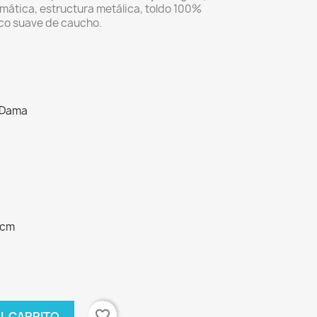
ática, estructura metálica, toldo 100%
co suave de caucho.
 Dama
9cm
favorite_border
AL CARRITO