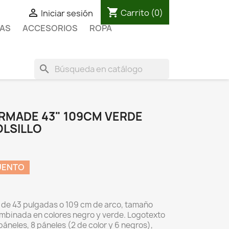
shopping_cart

Carrito
(0)
Iniciar sesión
AS
ACCESORIOS
ROPA
search
RMADE 43" 109CM VERDE
OLSILLO
UENTO
e de 43 pulgadas o 109 cm de arco, tamaño
ombinada en colores negro y verde. Logotexto
páneles, 8 páneles (2 de color y 6 negros),