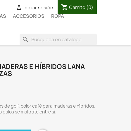
shopping_cart

Carrito
(0)
Iniciar sesión
AS
ACCESORIOS
ROPA
search
ADERAS E HÍBRIDOS LANA
ZAS
s de golf, color café para maderas e híbridos.
 palos se maltrate entre si.