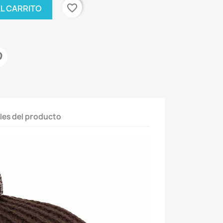
favorite_border
AL CARRITO
les del producto