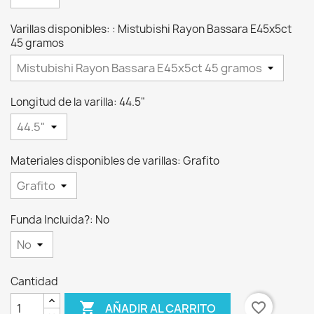
Varillas disponibles: : Mistubishi Rayon Bassara E45x5ct
45 gramos
Longitud de la varilla: 44.5"
Materiales disponibles de varillas: Grafito
Funda Incluida?: No
Cantidad

favorite_border
AÑADIR AL CARRITO