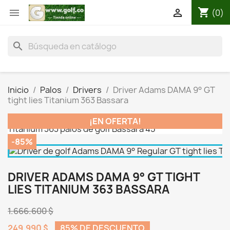
shopping_cart


(0)
search
Inicio
Palos
Drivers
Driver Adams DAMA 9° GT
tight lies Titanium 363 Bassara
¡EN OFERTA!
-85%
DRIVER ADAMS DAMA 9° GT TIGHT
LIES TITANIUM 363 BASSARA
1.666.600 $
249.990 $
85% DE DESCUENTO