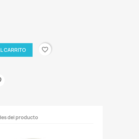
favorite_border
AL CARRITO
les del producto