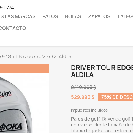
19 6774
S LAS MARCAS
PALOS
BOLAS
ZAPATOS
TALEG
CONTACTO
 9° Stiff Bazooka JMax QL Aldila
DRIVER TOUR EDGE
ALDILA
2.119.960 $
529.990 $
75% DE DES
Impuestos incluidos
Palos de golf,
Driver de golf
con su excelente tamaño de 4
titanio forjado para reducir 