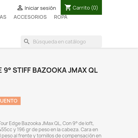
shopping_cart

Carrito
(0)
Iniciar sesión
AS
ACCESORIOS
ROPA
search
 9° STIFF BAZOOKA JMAX QL
CUENTO
 Tour Edge Bazooka JMax QL, Con 9° de loft,
55cc y 196 gr de peso en la cabeza. Cara en
el peso al frente y tornillos de compensación en