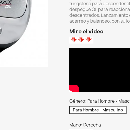
tungsteno para descender el
despegue QL para reacciona
descentrados. L
anzamiento 
acarreo y balanceo. con su lo
Mire el video
Género: Para Hombre - Masc
Para Hombre - Masculino
Mano: Derecha