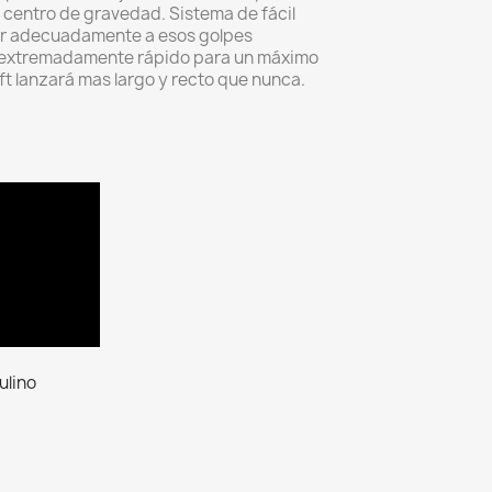
 centro de gravedad. Sistema de fácil
r adecuadamente a esos golpes
extremadamente rápido para un máximo
ft lanzará mas largo y recto que nunca.
ulino