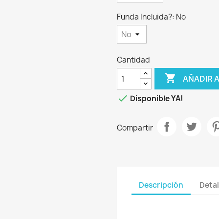
Funda Incluida?: No
Cantidad

AÑADIR 

Disponible YA!
Compartir
Descripción
Detal