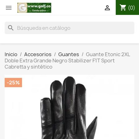
shopping_cart


(0)
search
Inicio
Accesorios
Guantes
Guante Etonic 2XL
Doble Extra Grande Negro Stabilizer F1T Sport
Cabretta y sintético
-25%