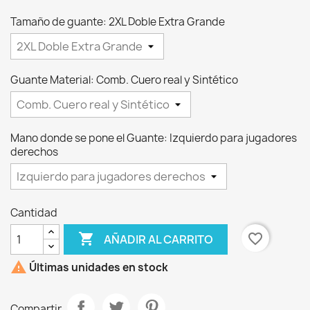
Tamaño de guante: 2XL Doble Extra Grande
Guante Material: Comb. Cuero real y Sintético
Mano donde se pone el Guante: Izquierdo para jugadores
derechos
Cantidad

favorite_border
AÑADIR AL CARRITO

Últimas unidades en stock
Compartir