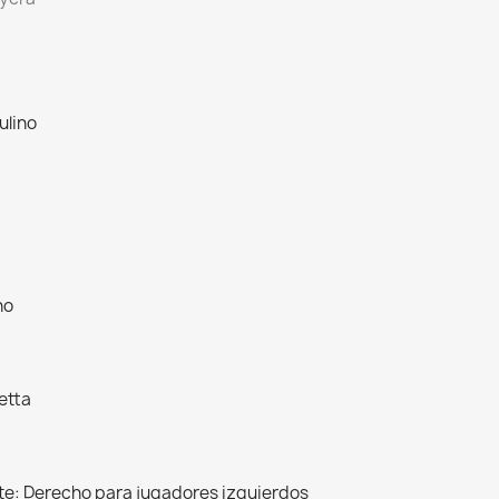
ulino
no
etta
e: Derecho para jugadores izquierdos