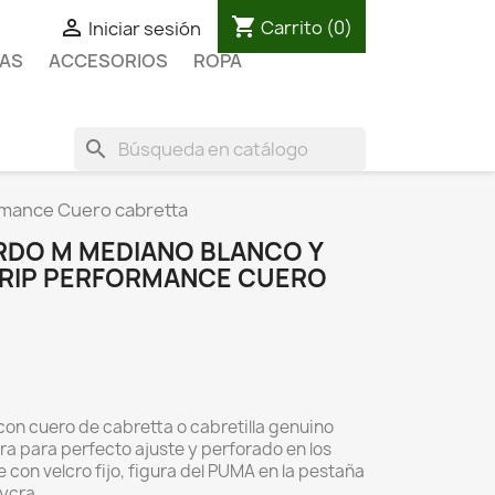
shopping_cart

Carrito
(0)
Iniciar sesión
AS
ACCESORIOS
ROPA
search
rmance Cuero cabretta
DO M MEDIANO BLANCO Y
TRIP PERFORMANCE CUERO
on cuero de cabretta o cabretilla genuino
ra para perfecto ajuste y perforado en los
e con velcro fijo, figura del PUMA en la pestaña
Lycra