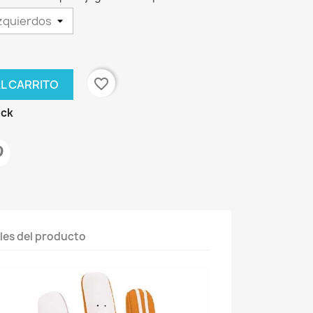
favorite_border
AL CARRITO
ock
les del producto