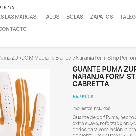
19 6774
S LAS MARCAS
PALOS
BOLAS
ZAPATOS
TALEG
CONTACTO
uma ZURDO M Mediano Blanco y Naranja Form Strip Perfo
GUANTE PUMA ZUR
NARANJA FORM S
CABRETTA
64.990 $
Impuestos incluidos
Guante de golf Puma, hecho c
extra suave, reforzado en lyc
dedos para ventilación, cierr
de cierre. 64% cuero y 36% 