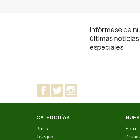
Infórmese de n
últimas noticias
especiales
Facebook
Twitter
Instagram
CATEGORÍAS
NUES
Palos
Entreg
Talegas
Privac