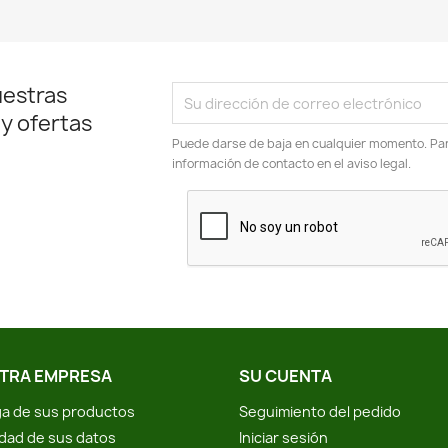
uestras
 y ofertas
Puede darse de baja en cualquier momento. Para
información de contacto en el aviso legal.
TRA EMPRESA
SU CUENTA
a de sus productos
Seguimiento del pedido
idad de sus datos
Iniciar sesión