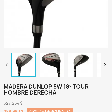


MADERA DUNLOP 5W 18º TOUR
HOMBRE DERECHA
527.254 $
289.990 $
45% DE DESCUENTO