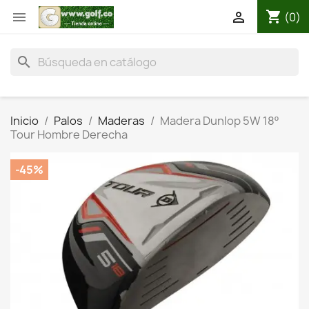
shopping_cart


(0)
search
Inicio
Palos
Maderas
Madera Dunlop 5W 18º
Tour Hombre Derecha
-45%