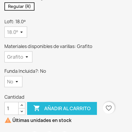
Regular (R)
Loft: 18.0º
Materiales disponibles de varillas: Grafito
Funda Incluida?: No
Cantidad

favorite_border
AÑADIR AL CARRITO

Últimas unidades en stock