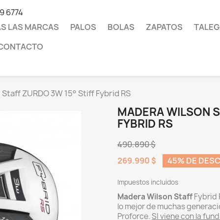
19 6774
S LAS MARCAS
PALOS
BOLAS
ZAPATOS
TALEG
CONTACTO
Staff ZURDO 3W 15° Stiff Fybrid RS
MADERA WILSON ST
FYBRID RS
490.890 $
269.990 $
45% DE DES
Impuestos incluidos
Madera Wilson Staff
Fybrid 
lo mejor de muchas generac
Proforce.
SI viene con la fund