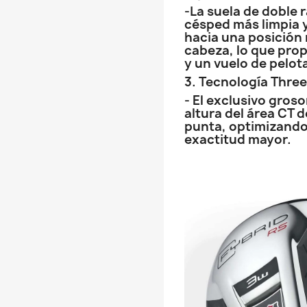
-La suela de doble r
césped más limpia 
hacia una posición 
cabeza, lo que pro
y un vuelo de pelot
3. Tecnología Thre
- El exclusivo groso
altura del área CT d
punta, optimizando 
exactitud mayor.