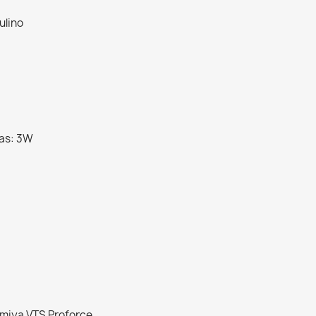
ulino
as: 3W
Mamiya VTS Proforce