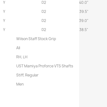
Y
D2
40.0"
Y
D2
39.5"
Y
D2
39.0"
Y
D2
38.5"
Wilson Staff Stock Grip
All
RH, LH
UST Mamiya Proforce VTS Shafts
d
Stiff, Regular
Men