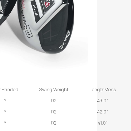
t Handed
Swing Weight
LengthMens
Y
D2
43.0"
Y
D2
42.0"
Y
D2
41.0"