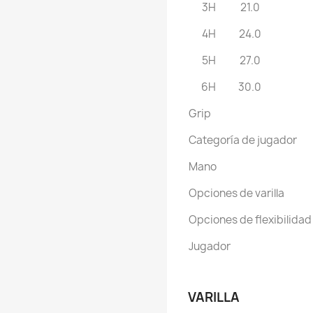
3H
21.0
4H
24.0
5H
27.0
6H
30.0
Grip
Categoría de jugador
Mano
Opciones de varilla
Opciones de flexibilida
Jugador
VARILLA