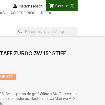
shopping_cart

Carrito
(0)
Iniciar sesión
AS
ACCESORIOS
ROPA
search
AFF ZURDO 3W 15° STIFF
CUENTO
RS. De los
palos de golf
Wilson
Staff, recogen
iones de
maderas
. Bastón marca Mamiya VTS
a.