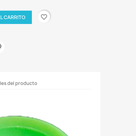
favorite_border
AL CARRITO
les del producto