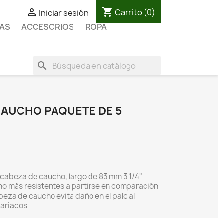
shopping_cart

Carrito
(0)
Iniciar sesión
AS
ACCESORIOS
ROPA
search
CAUCHO PAQUETE DE 5
y cabeza de caucho, largo de 83 mm 3 1/4"
o más resistentes a partirse en comparación
beza de caucho evita daño en el palo al
variados