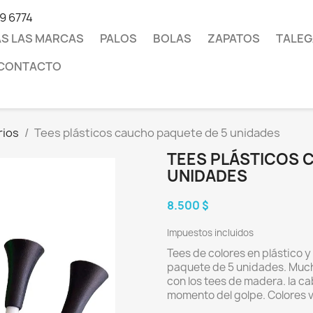
19 6774
S LAS MARCAS
PALOS
BOLAS
ZAPATOS
TALEG
CONTACTO
rios
Tees plásticos caucho paquete de 5 unidades
TEES PLÁSTICOS 
UNIDADES
8.500 $
Impuestos incluidos
Tees de colores en plástico 
paquete de 5 unidades. Much
con los tees de madera. la ca
momento del golpe. Colores 