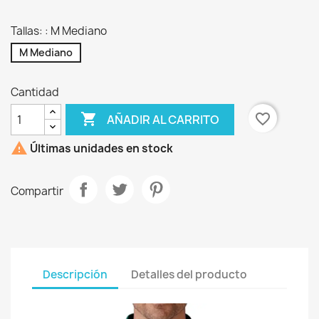
Oscuro
Tallas: : M Mediano
M Mediano
Cantidad

favorite_border
AÑADIR AL CARRITO

Últimas unidades en stock
Compartir
Descripción
Detalles del producto