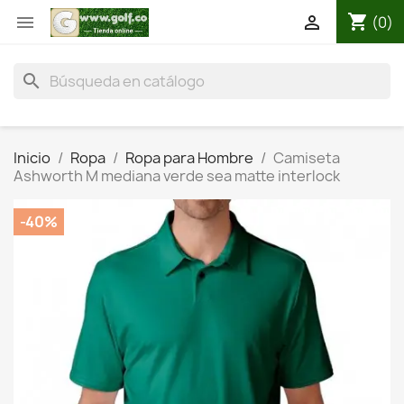
shopping_cart


(0)
search
Inicio
Ropa
Ropa para Hombre
Camiseta
Ashworth M mediana verde sea matte interlock
-40%