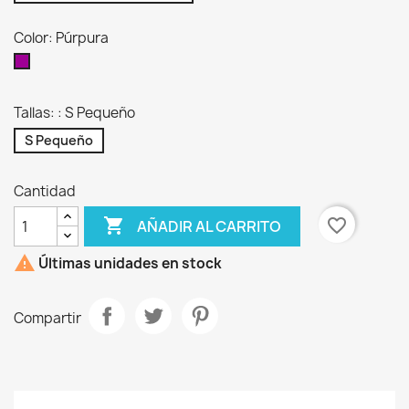
Color: Púrpura
Púrpura
Tallas: : S Pequeño
S Pequeño
Cantidad

favorite_border
AÑADIR AL CARRITO

Últimas unidades en stock
Compartir