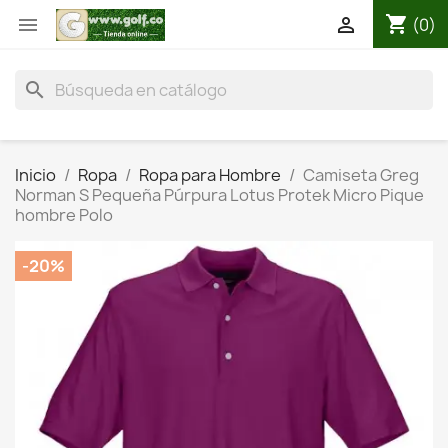
shopping_cart


(0)
search
Inicio
Ropa
Ropa para Hombre
Camiseta Greg
Norman S Pequeña Púrpura Lotus Protek Micro Pique
hombre Polo
-20%