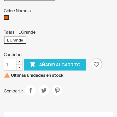
Color: Naranja
Naranja
Tallas: : L Grande
L Grande
Cantidad

favorite_border
AÑADIR AL CARRITO

Últimas unidades en stock
Compartir