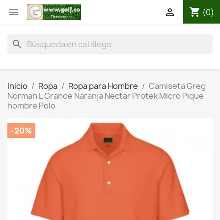
shopping_cart


(0)
search
Inicio
Ropa
Ropa para Hombre
Camiseta Greg
Norman L Grande Naranja Nectar Protek Micro Pique
hombre Polo
-20%