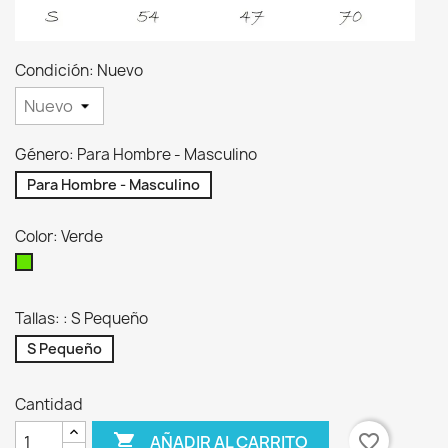
Condición: Nuevo
Género: Para Hombre - Masculino
Para Hombre - Masculino
Color: Verde
Verde
Tallas: : S Pequeño
S Pequeño
Cantidad

favorite_border
AÑADIR AL CARRITO