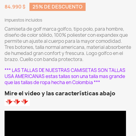
84.990 $
25% DE DESCUENTO
Impuestos incluidos
Camiseta de golf marca golfco, tipo polo, para hombre,
diseño de color sólido, 100% poliester con expandex que
permite un ajuste al cuerpo para la mayor comodidad.
Tres botones, talla normal americana, material absorbente
de humedad gran confort y frescura. Logo golfco en el
brazo. Cuello con banda protectora.
*** LAS TALLAS DE NUESTRAS CAMISETAS SON TALLAS
USA AMERICANAS estas tallas son una talla mas grande
que las tallas de ropa hecha en Colombia ***
Mire el video y las características abajo