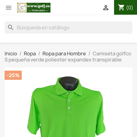
shopping_cart


(0)
search
Inicio
Ropa
Ropa para Hombre
Camiseta golfco
S pequeña verde poliester expandex transpirable
-25%