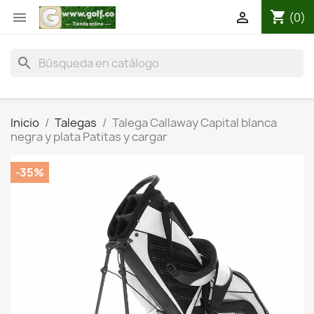
shopping_cart


(0)
search
Inicio
Talegas
Talega Callaway Capital blanca
negra y plata Patitas y cargar
-35%