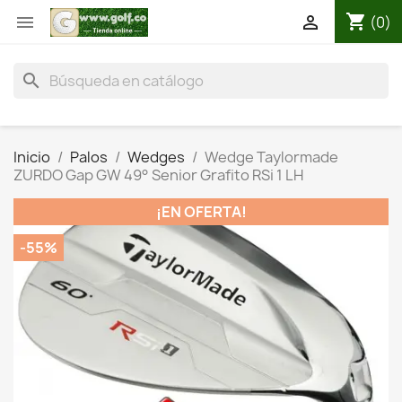
shopping_cart


(0)
search
Inicio
Palos
Wedges
Wedge Taylormade
ZURDO Gap GW 49° Senior Grafito RSi 1 LH
¡EN OFERTA!
-55%