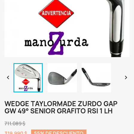


WEDGE TAYLORMADE ZURDO GAP
GW 49° SENIOR GRAFITO RSI 1 LH
711.089 $
319.990 $
55% DE DESCUENTO