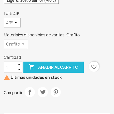
Ligero, Soft o Senior (M o L)
Loft: 49º
Materiales disponibles de varillas: Grafito
Cantidad

favorite_border
AÑADIR AL CARRITO

Últimas unidades en stock
Compartir