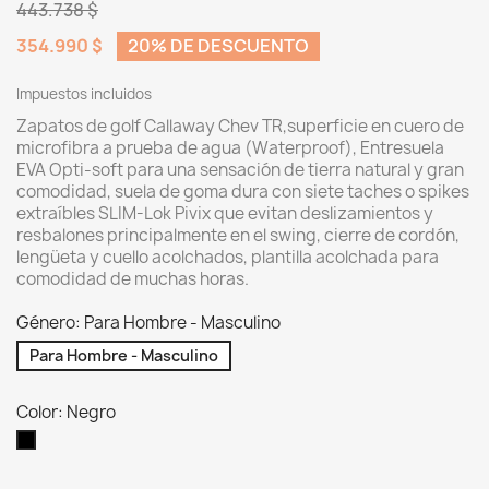
443.738 $
354.990 $
20% DE DESCUENTO
Impuestos incluidos
Zapatos de golf Callaway Chev TR,superficie en cuero de
microfibra a prueba de agua (Waterproof),
Entresuela
EVA Opti-soft para una sensación de tierra natural y gran
comodidad, s
uela de goma dura con siete taches o spikes
extraíbles SLIM-Lok Pivix que evitan deslizamientos y
resbalones principalmente en el swing, cierre de cordón,
l
engüeta y cuello acolchados, p
lantilla acolchada para
comodidad de muchas horas.
Género: Para Hombre - Masculino
Para Hombre - Masculino
Color: Negro
Negro