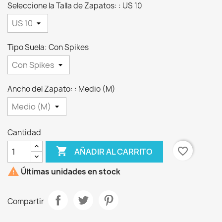
Seleccione la Talla de Zapatos: : US 10
Tipo Suela: Con Spikes
Ancho del Zapato: : Medio (M)
Cantidad

favorite_border
AÑADIR AL CARRITO

Últimas unidades en stock
Compartir