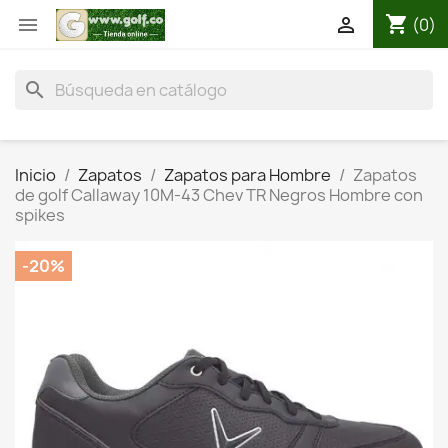
shopping_cart


(0)
search
Inicio
Zapatos
Zapatos para Hombre
Zapatos
de golf Callaway 10M-43 Chev TR Negros Hombre con
spikes
-20%