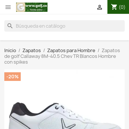
shopping_cart


(0)
search
Inicio
Zapatos
Zapatos para Hombre
Zapatos
de golf Callaway 8M-40.5 Chev TR Blancos Hombre
con spikes
-20%