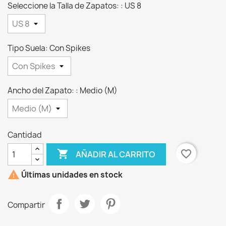
Seleccione la Talla de Zapatos: : US 8
Tipo Suela: Con Spikes
Ancho del Zapato: : Medio (M)
Cantidad

favorite_border
AÑADIR AL CARRITO

Últimas unidades en stock
Compartir