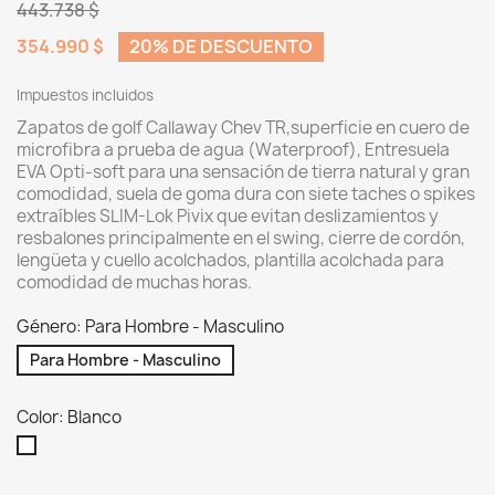
443.738 $
354.990 $
20% DE DESCUENTO
Impuestos incluidos
Zapatos de golf Callaway Chev TR,superficie en cuero de
microfibra a prueba de agua (Waterproof),
Entresuela
EVA Opti-soft para una sensación de tierra natural y gran
comodidad, s
uela de goma dura con siete taches o spikes
extraíbles SLIM-Lok Pivix que evitan deslizamientos y
resbalones principalmente en el swing, cierre de cordón,
l
engüeta y cuello acolchados, p
lantilla acolchada para
comodidad de muchas horas.
Género: Para Hombre - Masculino
Para Hombre - Masculino
Color: Blanco
Blanco