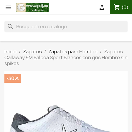
shopping_cart


(0)
search
Inicio
Zapatos
Zapatos para Hombre
Zapatos
Callaway 9M Balboa Sport Blancos con gris Hombre sin
spikes
-30%