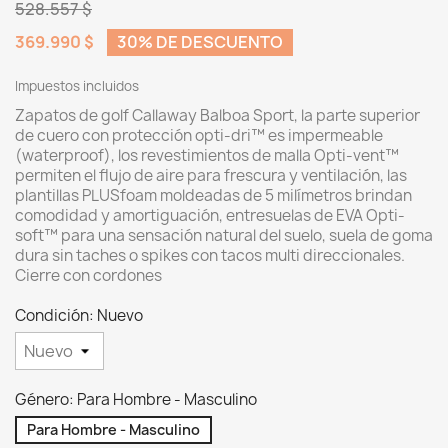
528.557 $
369.990 $
30% DE DESCUENTO
Impuestos incluidos
Zapatos de golf Callaway Balboa Sport, l
a parte superior
de cuero con protección opti-dri™ es impermeable
(waterproof), l
os revestimientos de malla Opti-vent™
permiten el flujo de aire para frescura y ventilación, l
as
plantillas PLUSfoam moldeadas de 5 milímetros brindan
comodidad y amortiguación, e
ntresuelas de EVA Opti-
soft™ para una sensación natural del suelo, s
uela de goma
dura sin taches o spikes con tacos multi direccionales.
Cierre con cordones
Condición: Nuevo
Género: Para Hombre - Masculino
Para Hombre - Masculino