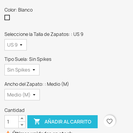
Color: Blanco
Blanco
Seleccione la Talla de Zapatos: : US 9
Tipo Suela: Sin Spikes
Ancho del Zapato: : Medio (M)
Cantidad

favorite_border
AÑADIR AL CARRITO