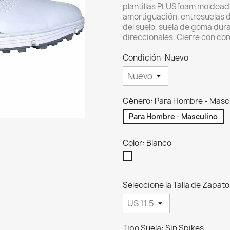
plantillas PLUSfoam moldead
amortiguación, e
ntresuelas 
del suelo, s
uela de goma dura 
direccionales.
Cierre con co
Condición: Nuevo
Género: Para Hombre - Masc
Para Hombre - Masculino
Color: Blanco
Blanco
Seleccione la Talla de Zapatos
Tipo Suela: Sin Spikes