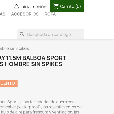
shopping_cart

Carrito
(0)
Iniciar sesión
AS
ACCESORIOS
ROPA
search
mbre sin spikes
Y 11.5M BALBOA SPORT
S HOMBRE SIN SPIKES
CUENTO
boa Sport, l
a parte superior de cuero con
rmeable (waterproof), l
os revestimientos de
lujo de aire para frescura y ventilación, l
as