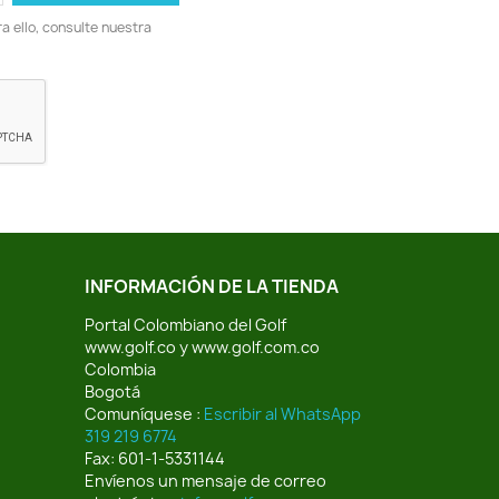
 ello, consulte nuestra
INFORMACIÓN DE LA TIENDA
Portal Colombiano del Golf
www.golf.co y www.golf.com.co
Colombia
Bogotá
Comuníquese :
Escribir al WhatsApp
319 219 6774
Fax:
601-1-5331144
Envíenos un mensaje de correo