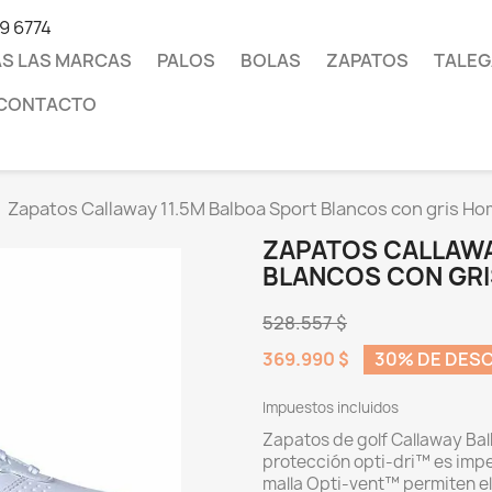
19 6774
S LAS MARCAS
PALOS
BOLAS
ZAPATOS
TALEG
CONTACTO
Zapatos Callaway 11.5M Balboa Sport Blancos con gris Ho
ZAPATOS CALLAWA
BLANCOS CON GRI
528.557 $
369.990 $
30% DE DES
Impuestos incluidos
Zapatos de golf Callaway Bal
protección opti-dri™ es impe
malla Opti-vent™ permiten el f