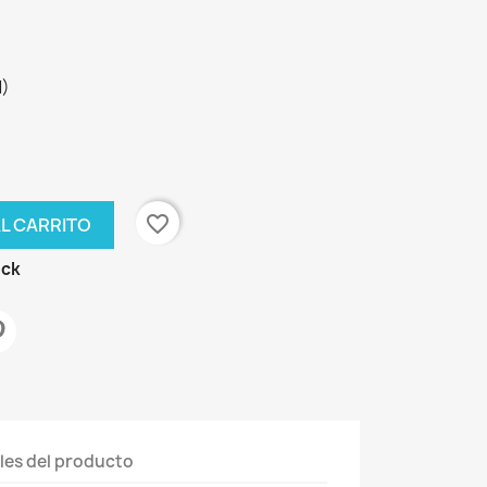
M)
favorite_border
AL CARRITO
ock
les del producto