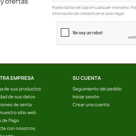
 y ofertas
Puede darse de baja en cualquier momento. Para
información de contacto en el aviso legal.
TRA EMPRESA
SU CUENTA
a de sus productos
Seguimiento del pedido
idad de sus datos
Iniciar sesión
iones de venta
Crear una cuenta
nuestro sitio web
s de Pago
cte con nosotros