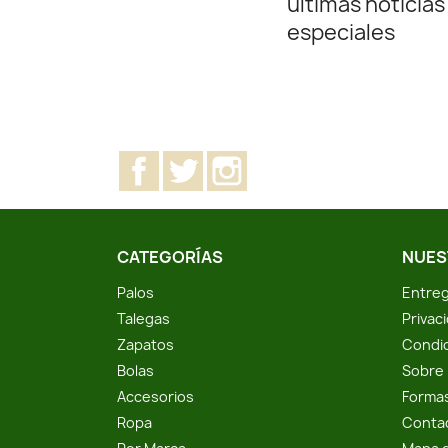
últimas noticias
especiales
Facebook
Twitter
Instagram
CATEGORÍAS
NUES
Palos
Entreg
Talegas
Privac
Zapatos
Condic
Bolas
Sobre 
Accesorios
Forma
Ropa
Conta