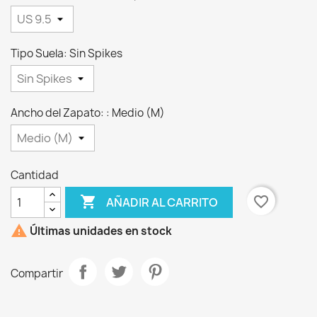
Tipo Suela: Sin Spikes
Ancho del Zapato: : Medio (M)
Cantidad

favorite_border
AÑADIR AL CARRITO

Últimas unidades en stock
Compartir