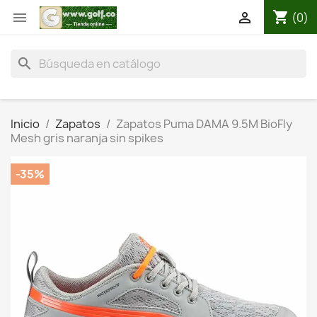
shopping_cart


(0)
search
Inicio
Zapatos
Zapatos Puma DAMA 9.5M BioFly
Mesh gris naranja sin spikes
-35%